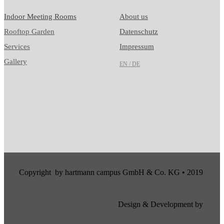
Indoor Meeting Rooms
About us
Rooftop Garden
Datenschutz
Services
Impressum
Gallery
EN / DE
Copyright by hartmann campus GmbH & Co. KG • 2019
Design & Development by